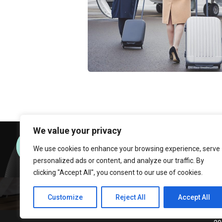
Transferts depuis
l'aéroport
Services
We value your privacy
Appelez-nous : +44 772 375 7676
We use cookies to enhance your browsing experience, serve
(du samedi au jeudi)
personalized ads or content, and analyze our traffic. By
clicking "Accept All", you consent to our use of cookies.
Customize
Reject All
Accept All